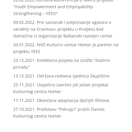
“Youth Empowerment and Employability
Strengthening – YEES!”
09.02.2022. Prvi sastanak i potpisivanje ugovora o
saradnji na Erasmus+ projektu u Kraljevu kod
domaćina iz organizacije Balkanski razvojni centar
20.01.2022. NVO Kulturni centar Homer je partner na
projektu YEES
23.12.2021. Kolektivna posjeta na izložbi “Dodirni
prirodu”
13.12.2021. Održana redovna sjednica Skupštine
25.11.2021. Uspješno završen još jedan projekat
Kulturnog centra Homer
17.11.2021. Okončana adaptacija dječijih filmova
27.10.2021. Predstavu “Policajci” pratili članovi
Kulturnog centra Homer