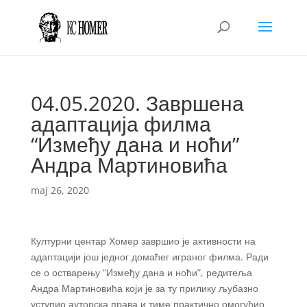
04.05.2020. Завршена
адаптација филма
“Између дана и ноћи”
Андра Мартиновића
maj 26, 2020
Културни центар Хомер завршио је активности на
адаптацији још једног домаћег играног филма. Ради
се о остварењу “Између дана и ноћи”, редитеља
Андра Мартиновића који је за ту прилику љубазно
уступио ауторска права и тиме практично омогућио