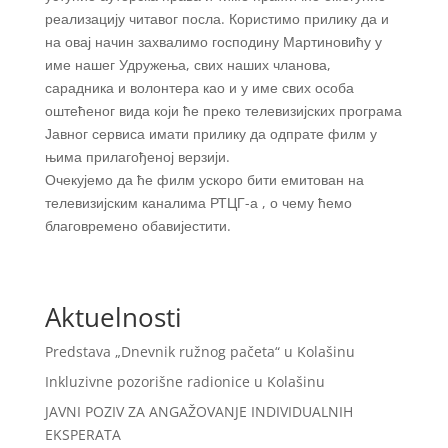
реализацију читавог посла. Користимо прилику да и
на овај начин захвалимо господину Мартиновићу у
име нашег Удружења, свих наших чланова,
сарадника и волонтера као и у име свих особа
оштећеног вида који ће преко телевизијских програма
Јавног сервиса имати прилику да одпрате филм у
њима прилагођеној верзији.
Очекујемо да ће филм ускоро бити емитован на
телевизијским каналима РТЦГ-а , о чему ћемо
благовремено обавијестити.
Aktuelnosti
Predstava „Dnevnik ružnog pačeta“ u Kolašinu
Inkluzivne pozorišne radionice u Kolašinu
JAVNI POZIV ZA ANGAŽOVANJE INDIVIDUALNIH
EKSPERATA