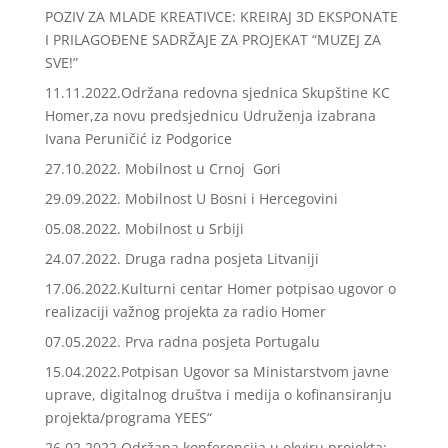
POZIV ZA MLADE KREATIVCE: KREIRAJ 3D EKSPONATE
I PRILAGOĐENE SADRŽAJE ZA PROJEKAT “MUZEJ ZA
SVE!”
11.11.2022.Održana redovna sjednica Skupštine KC
Homer,za novu predsjednicu Udruženja izabrana
Ivana Peruničić iz Podgorice
27.10.2022. Mobilnost u Crnoj Gori
29.09.2022. Mobilnost U Bosni i Hercegovini
05.08.2022. Mobilnost u Srbiji
24.07.2022. Druga radna posjeta Litvaniji
17.06.2022.Kulturni centar Homer potpisao ugovor o
realizaciji važnog projekta za radio Homer
07.05.2022. Prva radna posjeta Portugalu
15.04.2022.Potpisan Ugovor sa Ministarstvom javne
uprave, digitalnog društva i medija o kofinansiranju
projekta/programa YEES“
26.02.2022.Održana konferencija u okviru projekta: