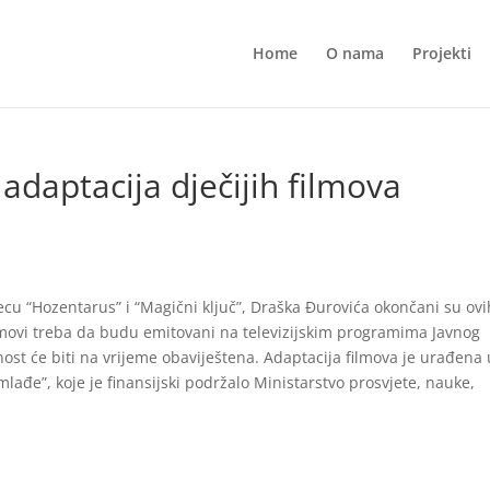
Home
O nama
Projekti
daptacija dječijih filmova
jecu “Hozentarus” i “Magični ključ”, Draška Đurovića okončani su ovi
lmovi treba da budu emitovani na televizijskim programima Javnog
nost će biti na vrijeme obaviještena. Adaptacija filmova je urađena 
lađe”, koje je finansijski podržalo Ministarstvo prosvjete, nauke,