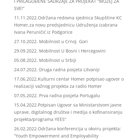
I PRILAGOĐENE SADRŽAJE ZA PROJEKAT “MUZEJ ZA
SVE!”
11.11.2022.Održana redovna sjednica Skupštine KC
Homer,za novu predsjednicu Udruženja izabrana
Ivana Peruničić iz Podgorice
27.10.2022. Mobilnost u Crnoj Gori
29.09.2022. Mobilnost U Bosni i Hercegovini
05.08.2022. Mobilnost u Srbiji
24.07.2022. Druga radna posjeta Litvaniji
17.06.2022.Kulturni centar Homer potpisao ugovor o
realizaciji važnog projekta za radio Homer
07.05.2022. Prva radna posjeta Portugalu
15.04.2022.Potpisan Ugovor sa Ministarstvom javne
uprave, digitalnog društva i medija o kofinansiranju
projekta/programa YEES“
26.02.2022.Održana konferencija u okviru projekta:
“Youth Empowerment and Employability