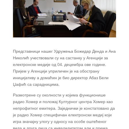
Представници нашег Удружења Божидар Денда и Ана
Николић учествовали су на састанку у Агенцији за
електронске медије од 04. децембра ове године.
Пријем у Агенцији уприличен је на обострану
иницијативу а домаћин је био директор Абаз Бели
Џафић са сарадницима.
Размотрене су околности у којима функционише
радио Хомер и положај Културног центра Хомер као
непрофитног емитера. Заједнички је констатовано да
је радио Хомер специфичан електронски медиј који
игра значајну улогу у односу на особе оштећеног
вида и друга лица са инвалидитетом али и према