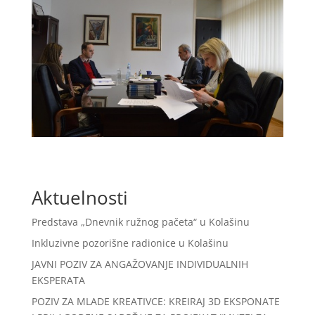
Aktuelnosti
Predstava „Dnevnik ružnog pačeta“ u Kolašinu
Inkluzivne pozorišne radionice u Kolašinu
JAVNI POZIV ZA ANGAŽOVANJE INDIVIDUALNIH
EKSPERATA
POZIV ZA MLADE KREATIVCE: KREIRAJ 3D EKSPONATE