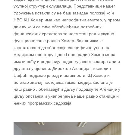
укупној структури слушалаца. Представници нашег
Удружења истакли су не баш завидан положај који
НВО КЦ Хомер има као непрофитни емитер, у првом
дијелу који се тиче обезбијеђења потребних
финансијских средстава за несметан рад и укупно
функционисање радија Хомер. Заједнички је
констатовано да због своје специфичне улоге на
медијском простору Црне Горе, радио Хомер мора
имати већу и редовнију подршку јавног сектора али и
друштва у цјелини. Директор Агенције , господин
Џафић подржао је рад и активности КЦ Хомер и
истакао значај постојања таквог медија као што је
наш радио , обећавајући даљу подршку те Агенције у
циљу опстанка и унапређења наше радио станице и
њених програмских садржаја.