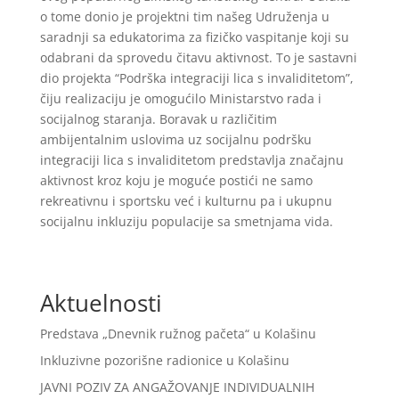
o tome donio je projektni tim našeg Udruženja u
saradnji sa edukatorima za fizičko vaspitanje koji su
odabrani da sprovedu čitavu aktivnost. To je sastavni
dio projekta “Podrška integraciji lica s invaliditetom”,
čiju realizaciju je omogućilo Ministarstvo rada i
socijalnog staranja. Boravak u različitim
ambijentalnim uslovima uz socijalnu podršku
integraciji lica s invaliditetom predstavlja značajnu
aktivnost kroz koju je moguće postići ne samo
rekreativnu i sportsku već i kulturnu pa i ukupnu
socijalnu inkluziju populacije sa smetnjama vida.
Aktuelnosti
Predstava „Dnevnik ružnog pačeta“ u Kolašinu
Inkluzivne pozorišne radionice u Kolašinu
JAVNI POZIV ZA ANGAŽOVANJE INDIVIDUALNIH