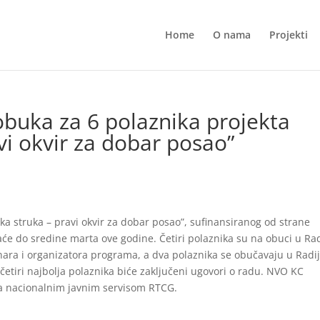
Home
O nama
Projekti
obuka za 6 polaznika projekta
vi okvir za dobar posao”
ka struka – pravi okvir za dobar posao”, sufinansiranog od strane
aće do sredine marta ove godine. Četiri polaznika su na obuci u Ra
nara i organizatora programa, a dva polaznika se obučavaju u Radi
etiri najbolja polaznika biće zaključeni ugovori o radu. NVO KC
sa nacionalnim javnim servisom RTCG.