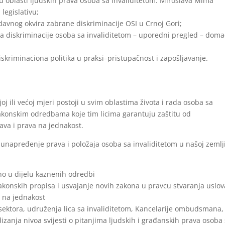
 u oblasti ljudskih prava osoba sa invaliditetom: Miroslava Mima
legislativu;
davnog okvira zabrane diskriminacije OSI u Crnoj Gori;
ja diskriminacije osoba sa invaliditetom – uporedni pregled – doma
skriminaciona politika u praksi–pristupačnost i zapošljavanje.
j ili većoj mjeri postoji u svim oblastima života i rada osoba sa
zakonskim odredbama koje tim licima garantuju zaštitu od
rava i prava na jednakost.
 unapređenje prava i položaja osoba sa invaliditetom u našoj zemlji
no u dijelu kaznenih odredbi
akonskih propisa i usvajanje novih zakona u pravcu stvaranja uslov
a na jednakost
 sektora, udruženja lica sa invaliditetom, Kancelarije ombudsmana,
izanja nivoa svijesti o pitanjima ljudskih i građanskih prava osoba