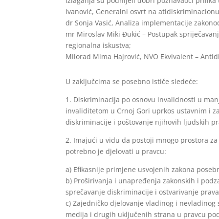
Izlaganja su podnijeli dobri poznavaoci prilika
Ivanović, Generalni osvrt na atidiskriminacionu 
dr Sonja Vasić, Analiza implementacije zakono
mr Miroslav Miki Đukić – Postupak spriječavan
regionalna iskustva;
Milorad Mima Hajrović, NVO Ekvivalent – Antidi
U zaključcima se posebno ističe sledeće:
1. Diskriminacija po osnovu invalidnosti u manjo
invaliditetom u Crnoj Gori uprkos ustavnim i 
diskriminacije i poštovanje njihovih ljudskih p
2. Imajući u vidu da postoji mnogo prostora za
potrebno je djelovati u pravcu:
a) Efikasnije primjene usvojenih zakona poseb
b) Proširivanja i unapređenja zakonskih i podz
sprečavanje diskriminacije i ostvarivanje prav
c) Zajedničko djelovanje vladinog i nevladinog
medija i drugih uključenih strana u pravcu pod