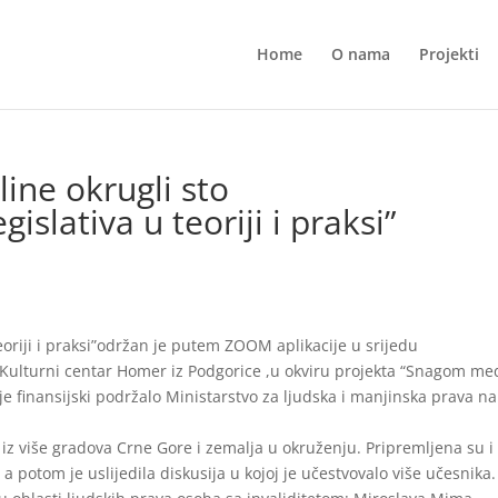
Home
O nama
Projekti
ine okrugli sto
islativa u teoriji i praksi”
teoriji i praksi”održan je putem ZOOM aplikacije u srijedu
 Kulturni centar Homer iz Podgorice ,u okviru projekta “Snagom me
 je finansijski podržalo Ministarstvo za ljudska i manjinska prava na
iz više gradova Crne Gore i zemalja u okruženju. Pripremljena su i
 potom je uslijedila diskusija u kojoj je učestvovalo više učesnika.