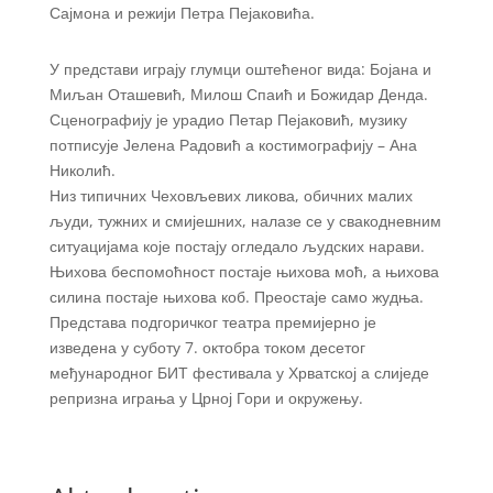
Сајмона и режији Петра Пејаковића.
У представи играју глумци оштећеног вида: Бојана и
Миљан Оташевић, Милош Спаић и Божидар Денда.
Сценографију је урадио Петар Пејаковић, музику
потписује Јелена Радовић а костимографију – Ана
Николић.
Низ типичних Чеховљевих ликова, обичних малих
људи, тужних и смијешних, налазе се у свакодневним
ситуацијама које постају огледало људских нарави.
Њихова беспомоћност постаје њихова моћ, а њихова
силина постаје њихова коб. Преостаје само жудња.
Представа подгоричког театра премијерно је
изведена у суботу 7. октобра током десетог
међународног БИТ фестивала у Хрватској а слиједе
репризна играња у Црној Гори и окружењу.