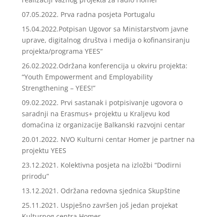
07.05.2022. Prva radna posjeta Portugalu
15.04.2022.Potpisan Ugovor sa Ministarstvom javne
uprave, digitalnog društva i medija o kofinansiranju
projekta/programa YEES“
26.02.2022.Održana konferencija u okviru projekta:
“Youth Empowerment and Employability
Strengthening – YEES!”
09.02.2022. Prvi sastanak i potpisivanje ugovora o
saradnji na Erasmus+ projektu u Kraljevu kod
domaćina iz organizacije Balkanski razvojni centar
20.01.2022. NVO Kulturni centar Homer je partner na
projektu YEES
23.12.2021. Kolektivna posjeta na izložbi “Dodirni
prirodu”
13.12.2021. Održana redovna sjednica Skupštine
25.11.2021. Uspješno završen još jedan projekat
Kulturnog centra Homer