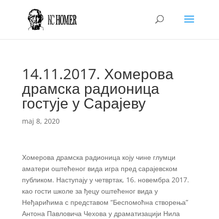
14.11.2017. Хомерова
драмска радионица
гостује у Сарајеву
maj 8, 2020
Хомерова драмска радионица коју чине глумци
аматери оштећеног вида игра пред сарајевском
публиком. Наступају у четвртак, 16. новембра 2017.
као гости школе за ђецу оштећеног вида у
Неђарићима с представом “Беспомоћна створења”
Антона Павловича Чехова у драматизацији Нила