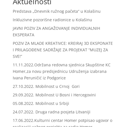
Aktuelnosti
Predstava „Dnevnik ružnog pačeta“ u Kolašinu
Inkluzivne pozorišne radionice u Kolašinu
JAVNI POZIV ZA ANGAŽOVANJE INDIVIDUALNIH
EKSPERATA
POZIV ZA MLADE KREATIVCE: KREIRAJ 3D EKSPONATE
I PRILAGOĐENE SADRŽAJE ZA PROJEKAT “MUZEJ ZA
SVE!”
11.11.2022.Održana redovna sjednica Skupštine KC
Homer,za novu predsjednicu Udruženja izabrana
Ivana Peruničić iz Podgorice
27.10.2022. Mobilnost u Crnoj Gori
29.09.2022. Mobilnost U Bosni i Hercegovini
05.08.2022. Mobilnost u Srbiji
24.07.2022. Druga radna posjeta Litvaniji
17.06.2022.Kulturni centar Homer potpisao ugovor o
realizaciji važnog projekta za radio Homer