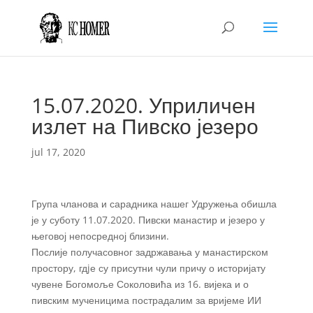
15.07.2020. Уприличен
излет на Пивско језеро
jul 17, 2020
Група чланова и сарадника нашег Удружења обишла
је у суботу 11.07.2020. Пивски манастир и језеро у
његовој непосредној близини.
Послије получасовног задржавања у манастирском
простору, гдjе су присутни чули причу о историјату
чувене Богомоље Соколовића из 16. вијека и о
пивским мученицима пострадалим за вријеме ИИ