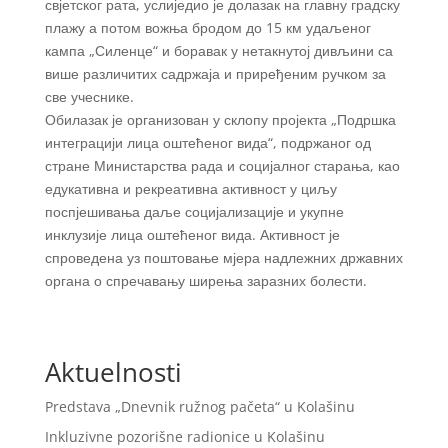
свјетског рата, услиједио је долазак на главну градску
плажу а потом вожња бродом до 15 км удаљеног
кампа „Силенце“ и боравак у нетакнутој дивљини са
више различитих садржаја и приређеним ручком за
све учеснике.
Обилазак је организован у склопу пројекта „Подршка
интеграцији лица оштећеног вида“, подржаног од
стране Министарства рада и социјалног старања, као
едукативна и рекреативна активност у циљу
поспјешивања даље социјализације и укупне
инклузије лица оштећеног вида. Активност је
спроведена уз поштовање мјера надлежних државних
органа о спречавању ширења заразних болести.
Aktuelnosti
Predstava „Dnevnik ružnog pačeta“ u Kolašinu
Inkluzivne pozorišne radionice u Kolašinu