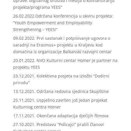
uprave, digitalnog društva i medija o kofinansiranju
projekta/programa YEES“
26.02.2022.Održana konferencija u okviru projekta:
“Youth Empowerment and Employability
Strengthening – YEES!”
09.02.2022. Prvi sastanak i potpisivanje ugovora o
saradnji na Erasmus+ projektu u Kraljevu kod
domaćina iz organizacije Balkanski razvojni centar
20.01.2022. NVO Kulturni centar Homer je partner na
projektu YEES
23.12.2021. Kolektivna posjeta na izložbi “Dodirni
prirodu”
13.12.2021. Održana redovna sjednica Skupštine
25.11.2021. Uspješno završen još jedan projekat
Kulturnog centra Homer
17.11.2021. Okončana adaptacija dječijih filmova
27.10.2021. Predstavu “Policajci” pratili članovi