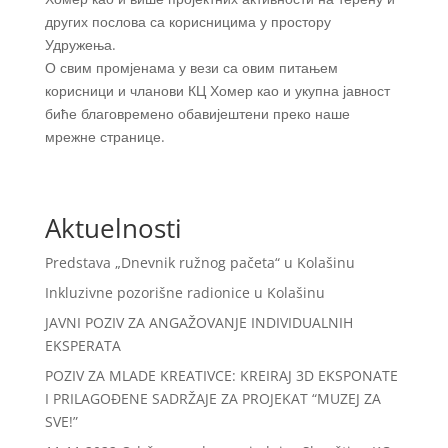
других послова са корисницима у простору
Удружења.
О свим промјенама у вези са овим питањем
корисници и чланови КЦ Хомер као и укупна јавност
биће благовремено обавијештени преко наше
мрежне странице.
Aktuelnosti
Predstava „Dnevnik ružnog pačeta“ u Kolašinu
Inkluzivne pozorišne radionice u Kolašinu
JAVNI POZIV ZA ANGAŽOVANJE INDIVIDUALNIH
EKSPERATA
POZIV ZA MLADE KREATIVCE: KREIRAJ 3D EKSPONATE
I PRILAGOĐENE SADRŽAJE ZA PROJEKAT “MUZEJ ZA
SVE!”