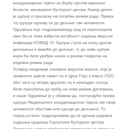
координационо тијело за борбу против заразних
болести, менаџмент Културног центра Хомер донио
је одлуку о преласку на посебан режим рада. Према
тој одлуци одлажу се до даљњег све активности
Удружења које подразумијевају рад са корисницима
како би се тиме избјегла могућност ширења вирусне
инфекције KОВИД 19. Одлука ступа на снагу даном
доношења и важиће до даљњег, тј. до нове одлуке
којом ће бити уређен начин и рокови повратка на
редовни режим рада.
Услијед пандемије изазване вирусом корона, која је
захватила цијели свијет па и Црну Гору у марту 2020.
због чега су читаво друштво па и невладин сектор
били принуђени да пређу на нови режим дjеловања,
и наше Удружење је у обавези да, поступајући према
одлуци Националног координационог тијела све своје
активности обустави или одгоди до даљњега. То,
поред осталог подразумијева да се одлажу редовна
годишња сједница Скупштине Културног центра
Хомер као и више пројектних активности на терену и