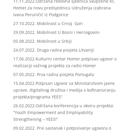
11.11.2022.Održana redovna sjednica Skupštine KC
Homer,za novu predsjednicu Udruženja izabrana
Ivana Peruničić iz Podgorice
27.10.2022. Mobilnost u Crnoj Gori
29.09.2022. Mobilnost U Bosni i Hercegovini
05.08.2022. Mobilnost u Srbiji
24.07.2022. Druga radna posjeta Litvaniji
17.06.2022.Kulturni centar Homer potpisao ugovor o
realizaciji važnog projekta za radio Homer
07.05.2022. Prva radna posjeta Portugalu
15.04.2022.Potpisan Ugovor sa Ministarstvom javne
uprave, digitalnog društva i medija o kofinansiranju
projekta/programa YEES“
26.02.2022.Održana konferencija u okviru projekta:
“Youth Empowerment and Employability
Strengthening – YEES!”
09.02.2022. Prvi sastanak i potpisivanje ugovora o