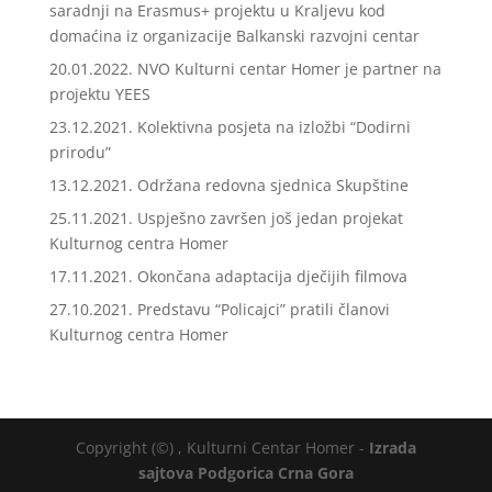
saradnji na Erasmus+ projektu u Kraljevu kod
domaćina iz organizacije Balkanski razvojni centar
20.01.2022. NVO Kulturni centar Homer je partner na
projektu YEES
23.12.2021. Kolektivna posjeta na izložbi “Dodirni
prirodu”
13.12.2021. Održana redovna sjednica Skupštine
25.11.2021. Uspješno završen još jedan projekat
Kulturnog centra Homer
17.11.2021. Okončana adaptacija dječijih filmova
27.10.2021. Predstavu “Policajci” pratili članovi
Kulturnog centra Homer
Copyright (©) , Kulturni Centar Homer -
Izrada
sajtova Podgorica Crna Gora