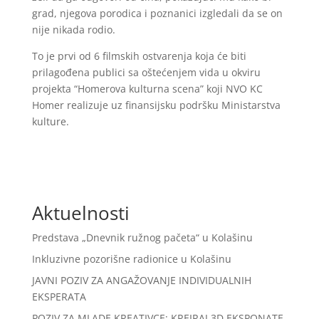
grad, njegova porodica i poznanici izgledali da se on
nije nikada rodio.
To je prvi od 6 filmskih ostvarenja koja će biti
prilagođena publici sa oštećenjem vida u okviru
projekta “Homerova kulturna scena” koji NVO KC
Homer realizuje uz finansijsku podršku Ministarstva
kulture.
Aktuelnosti
Predstava „Dnevnik ružnog pačeta“ u Kolašinu
Inkluzivne pozorišne radionice u Kolašinu
JAVNI POZIV ZA ANGAŽOVANJE INDIVIDUALNIH
EKSPERATA
POZIV ZA MLADE KREATIVCE: KREIRAJ 3D EKSPONATE