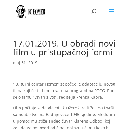
17.01.2019. U obradi novi
film u pristupačnoj formi
maj 31, 2019
“Kulturni centar Homer” započeo je adaptaciju novog
filma koji će biti emitovan na programima RTCG. Radi
se o filmu “Divan život”, reditelja Frenka Kapra.
Film počinje kada glavni lik Džordž Bejli želi da izvrši
samoubistvo, na Badnje veče 1945. godine. Međutim
u pomoć mu stiže anđeo čuvar Klarens Odbodi koji
želi da ga odgovori od čina, pokazujući mu kako bi