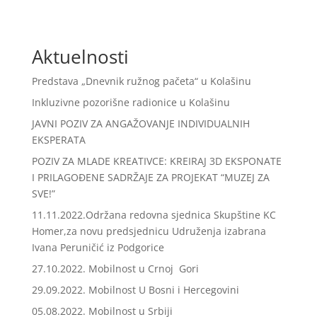
Aktuelnosti
Predstava „Dnevnik ružnog pačeta“ u Kolašinu
Inkluzivne pozorišne radionice u Kolašinu
JAVNI POZIV ZA ANGAŽOVANJE INDIVIDUALNIH
EKSPERATA
POZIV ZA MLADE KREATIVCE: KREIRAJ 3D EKSPONATE
I PRILAGOĐENE SADRŽAJE ZA PROJEKAT “MUZEJ ZA
SVE!”
11.11.2022.Održana redovna sjednica Skupštine KC
Homer,za novu predsjednicu Udruženja izabrana
Ivana Peruničić iz Podgorice
27.10.2022. Mobilnost u Crnoj Gori
29.09.2022. Mobilnost U Bosni i Hercegovini
05.08.2022. Mobilnost u Srbiji