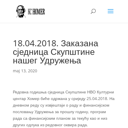
18.04.2018. Заказана
сједница Скупштине
нашег Удружења
maj 13, 2020
Редовна годишња сједница Скупштине НВО Културни
центар Хомер биће одржана у сриједу 25.04.2018. На
дневном реду су извјештаји о раду и финансијском
пословању Удружења за прошлу годину, програм
рада са финансијским планом за текућу као и низ
других одлука из редовног оквира рада.