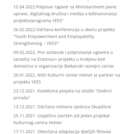
15.04.2022.Potpisan Ugovor sa Ministarstvom javne
uprave, digitalnog društva i medija o kofinansiranju
projekta/programa YEES“
26.02.2022.Održana konferencija u okviru projekta:
“Youth Empowerment and Employability
Strengthening – YEES!”
09.02.2022. Prvi sastanak i potpisivanje ugovora o
saradnji na Erasmus+ projektu u Kraljevu kod
domaćina iz organizacije Balkanski razvojni centar
20.01.2022. NVO Kulturni centar Homer je partner na
projektu YEES
23.12.2021. Kolektivna posjeta na izložbi “Dodirni
prirodu”
13.12.2021. Održana redovna sjednica Skupštine
25.11.2021. Uspješno završen još jedan projekat
Kulturnog centra Homer
17.11.2021. Okončana adaptacija dječijih filmova