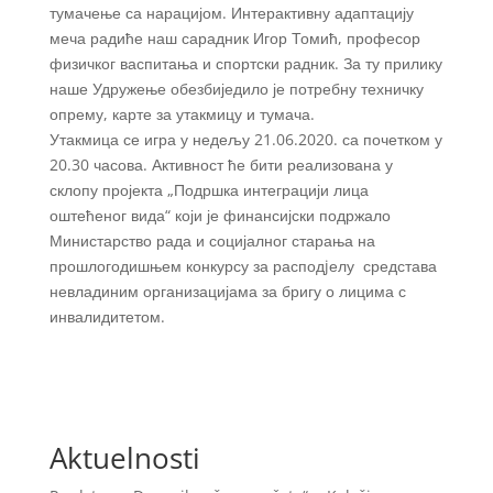
тумачење са нарацијом. Интерактивну адаптацију
меча радиће наш сарадник Игор Томић, професор
физичког васпитања и спортски радник. За ту прилику
наше Удружење обезбиједило је потребну техничку
опрему, карте за утакмицу и тумача.
Утакмица се игра у недељу 21.06.2020. са почетком у
20.30 часова. Активност ће бити реализована у
склопу пројекта „Подршка интеграцији лица
оштећеног вида“ који је финансијски подржало
Министарство рада и социјалног старања на
прошлогодишњем конкурсу за расподjелу средстава
невладиним организацијама за бригу о лицима с
инвалидитетом.
Aktuelnosti