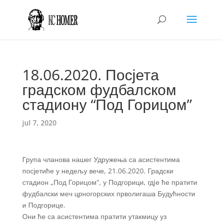
18.06.2020. Посјета
градском фудбалском
стадиону “Под Горицом”
jul 7, 2020
Група чланова нашег Удружења са асистентима
посјетиће у недељу вече, 21.06.2020. Градски
стадион „Под Горицом“, у Подгорици, гдjе ће пратити
фудбалски меч црногорских прволигаша Будућности
и Подгорице.
Они ће са асистентима пратити утакмицу уз