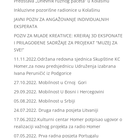
Predstava „Dnevnik ružnog pačeta“ u Kolašinu
Inkluzivne pozorišne radionice u Kolašinu
JAVNI POZIV ZA ANGAŽOVANJE INDIVIDUALNIH
EKSPERATA
POZIV ZA MLADE KREATIVCE: KREIRAJ 3D EKSPONATE
I PRILAGOĐENE SADRŽAJE ZA PROJEKAT “MUZEJ ZA
SVE!”
11.11.2022.Održana redovna sjednica Skupštine KC
Homer,za novu predsjednicu Udruženja izabrana
Ivana Peruničić iz Podgorice
27.10.2022. Mobilnost u Crnoj Gori
29.09.2022. Mobilnost U Bosni i Hercegovini
05.08.2022. Mobilnost u Srbiji
24.07.2022. Druga radna posjeta Litvaniji
17.06.2022.Kulturni centar Homer potpisao ugovor o
realizaciji važnog projekta za radio Homer
07.05.2022. Prva radna posjeta Portugalu