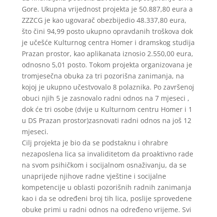
Gore. Ukupna vrijednost projekta je 50.887,80 eura a
ZZZCG je kao ugovarač obezbijedio 48.337,80 eura,
što čini 94,99 posto ukupno opravdanih troškova dok
je učešće Kulturnog centra Homer i dramskog studija
Prazan prostor, kao aplikanata iznosio 2.550,00 eura,
odnosno 5,01 posto. Tokom projekta organizovana je
tromjesečna obuka za tri pozorišna zanimanja, na
kojoj je ukupno učestvovalo 8 polaznika. Po završenoj
obuci njih 5 je zasnovalo radni odnos na 7 mjeseci ,
dok će tri osobe (dvije u Kulturnom centru Homer i 1
u DS Prazan prostor)zasnovati radni odnos na još 12
mjeseci.
Cilj projekta je bio da se podstaknu i ohrabre
nezaposlena lica sa invaliditetom da proaktivno rade
na svom psihičkom i socijalnom osnaživanju, da se
unaprijede njihove radne vještine i socijalne
kompetencije u oblasti pozorišnih radnih zanimanja
kao i da se određeni broj tih lica, poslije sprovedene
obuke primi u radni odnos na određeno vrijeme. Svi