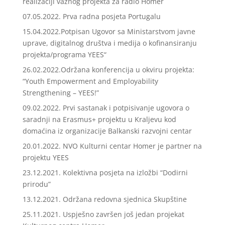
realizaciji važnog projekta za radio Homer
07.05.2022. Prva radna posjeta Portugalu
15.04.2022.Potpisan Ugovor sa Ministarstvom javne
uprave, digitalnog društva i medija o kofinansiranju
projekta/programa YEES“
26.02.2022.Održana konferencija u okviru projekta:
“Youth Empowerment and Employability
Strengthening – YEES!”
09.02.2022. Prvi sastanak i potpisivanje ugovora o
saradnji na Erasmus+ projektu u Kraljevu kod
domaćina iz organizacije Balkanski razvojni centar
20.01.2022. NVO Kulturni centar Homer je partner na
projektu YEES
23.12.2021. Kolektivna posjeta na izložbi “Dodirni
prirodu”
13.12.2021. Održana redovna sjednica Skupštine
25.11.2021. Uspješno završen još jedan projekat