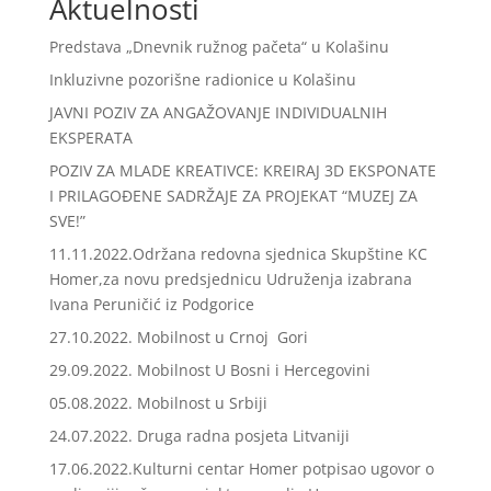
Aktuelnosti
Predstava „Dnevnik ružnog pačeta“ u Kolašinu
Inkluzivne pozorišne radionice u Kolašinu
JAVNI POZIV ZA ANGAŽOVANJE INDIVIDUALNIH
EKSPERATA
POZIV ZA MLADE KREATIVCE: KREIRAJ 3D EKSPONATE
I PRILAGOĐENE SADRŽAJE ZA PROJEKAT “MUZEJ ZA
SVE!”
11.11.2022.Održana redovna sjednica Skupštine KC
Homer,za novu predsjednicu Udruženja izabrana
Ivana Peruničić iz Podgorice
27.10.2022. Mobilnost u Crnoj Gori
29.09.2022. Mobilnost U Bosni i Hercegovini
05.08.2022. Mobilnost u Srbiji
24.07.2022. Druga radna posjeta Litvaniji
17.06.2022.Kulturni centar Homer potpisao ugovor o