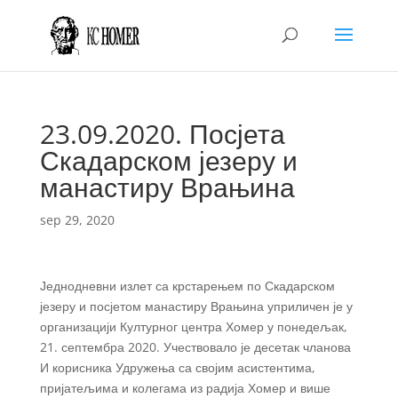
23.09.2020. Посјета
Скадарском језеру и
манастиру Врањина
sep 29, 2020
Једнодневни излет са крстарењем по Скадарском
језеру и посјетом манастиру Врањина уприличен је у
организацији Културног центра Хомер у понедељак,
21. септембра 2020. Учествовало је десетак чланова
И корисника Удружења са својим асистентима,
пријатељима и колегама из радија Хомер и више