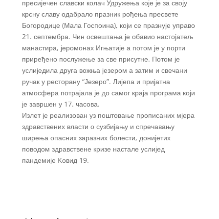
пресијечен славски колач Удружења које је за своју
крсну славу одабрало празник рођења пресвете
Богородице (Мала Госпоина), који се празнује управо
21. септембра. Чин освештања је обавио настојатељ
манастира, јеромонах Игњатије а потом је у порти
приређено послужење за све присутне. Потом је
услиједила друга вожња језером а затим и свечани
ручак у ресторану “Језеро”. Лијепа и пријатна
атмосфера потрајала је до самог краја програма који
је завршен у 17. часова.
Излет је реализован уз поштовање прописаних мјера
здравствених власти о сузбијању и спречавању
ширења опасних заразних болести, донијетих
поводом здравствене кризе настале услијед
пандемије Kовид 19.