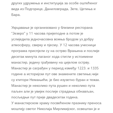
других удружења и институција за особе оштећеног
вида из Подгорице, Даниловграда, Зете, Цетиња и
Бара.
Укрцавање је организовано у близини ресторана
“Језеро” у 11 часова пријеподне а потом је
услиједила једночасовна вожња бродом уз добру
атмосферу, свирку и пјесму. У 12 часова учесници
програма приспјели су на острво Врањина и послије
десетак минута лаганог хода стигли у истоимени
манастир, једину грађевину на цијелом острву.
Манастир је саграђен у период између 1223. и 1335
године а историјски пут ове знамените светиње,чији
су ктитори Немањићи, је био изузетно буран и тежак.
Манастир је неколико пута рушен и неколико пута
паљен али је увијек послије страдања обнављан,
посљедњи пут прије двадесетак година.
У манастирском храму посвећеном празнику преноса
моштију светог Николаја Мирликијског, освештан је и