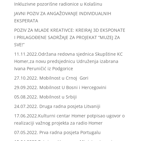
Inkluzivne pozorišne radionice u Kolašinu
JAVNI POZIV ZA ANGAŽOVANJE INDIVIDUALNIH
EKSPERATA
POZIV ZA MLADE KREATIVCE: KREIRAJ 3D EKSPONATE
I PRILAGOĐENE SADRŽAJE ZA PROJEKAT “MUZEJ ZA
SVE!”
11.11.2022.Održana redovna sjednica Skupštine KC
Homer,za novu predsjednicu Udruženja izabrana
Ivana Peruničić iz Podgorice
27.10.2022. Mobilnost u Crnoj Gori
29.09.2022. Mobilnost U Bosni i Hercegovini
05.08.2022. Mobilnost u Srbiji
24.07.2022. Druga radna posjeta Litvaniji
17.06.2022.Kulturni centar Homer potpisao ugovor o
realizaciji važnog projekta za radio Homer
07.05.2022. Prva radna posjeta Portugalu