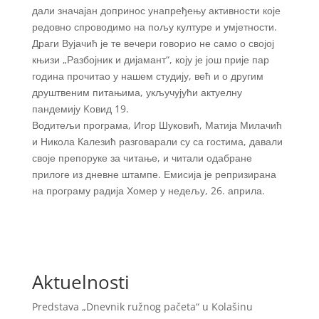
дали значајан допринос унапређењу активности које
редовно спроводимо на пољу културе и умјетности.
Драги Вујачић је те вечери говорио не само о својој
књизи „Разбојник и дијамант“, коју је још прије пар
година прочитао у нашем студију, већ и о другим
друштвеним питањима, укључујући актуелну
пандемију Kовид 19.
Водитељи програма, Игор Шуковић, Матија Милачић
и Никола Калезић разговарали су са гостима, давали
своје препоруке за читање, и читали одабране
прилоге из дневне штампе. Емисија је репризирана
на програму радија Хомер у недељу, 26. априла.
Aktuelnosti
Predstava „Dnevnik ružnog pačeta“ u Kolašinu