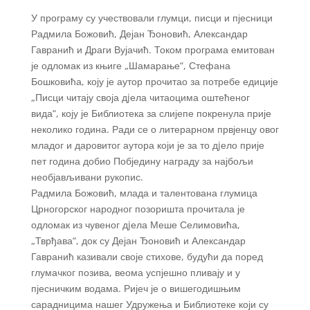
У програму су учествовали глумци, писци и пјесници
Радмила Божовић, Дејан Ђоновић, Александар
Гавранић и Драги Вујачић. Током програма емитован
је одломак из књиге „Шамарање“, Стефана
Бошковића, коју је аутор прочитао за потребе едиције
„Писци читају своја дjела читаоцима оштећеног
вида“, коју је Библиотека за слијепе покренула прије
неколико година. Ради се о литерарном првјенцу овог
младог и даровитог аутора који је за то дjело прије
пет година добио Побједину награду за најбољи
необјављивани рукопис.
Радмила Божовић, млада и талентована глумица
Црногорског народног позоришта прочитала је
одломак из чувеног дjела Меше Селимовића,
„Тврђава“, док су Дејан Ђоновић и Александар
Гавранић казивали своје стихове, будући да поред
глумачког позива, веома успјешно пливају и у
пјесничким водама. Ријеч је о вишегодишњим
сарадницима нашег Удружења и Библиотеке који су