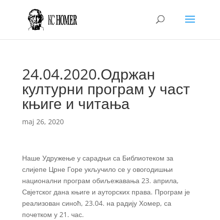
24.04.2020.Одржан
културни програм у част
књиге и читања
maj 26, 2020
Наше Удружење у сарадњи са Библиотеком за
слијепе Црне Горе укључило се у овогодишњи
национални програм обиљежавања 23. априла,
Свјетског дана књиге и ауторских права. Програм је
реализован синоћ, 23.04. на радију Хомер, са
почетком у 21. час.