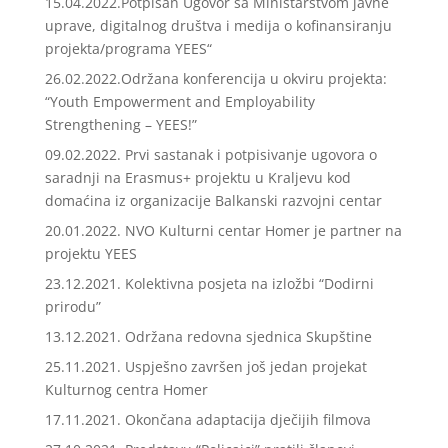
15.04.2022.Potpisan Ugovor sa Ministarstvom javne
uprave, digitalnog društva i medija o kofinansiranju
projekta/programa YEES“
26.02.2022.Održana konferencija u okviru projekta:
“Youth Empowerment and Employability
Strengthening – YEES!”
09.02.2022. Prvi sastanak i potpisivanje ugovora o
saradnji na Erasmus+ projektu u Kraljevu kod
domaćina iz organizacije Balkanski razvojni centar
20.01.2022. NVO Kulturni centar Homer je partner na
projektu YEES
23.12.2021. Kolektivna posjeta na izložbi “Dodirni
prirodu”
13.12.2021. Održana redovna sjednica Skupštine
25.11.2021. Uspješno završen još jedan projekat
Kulturnog centra Homer
17.11.2021. Okončana adaptacija dječijih filmova