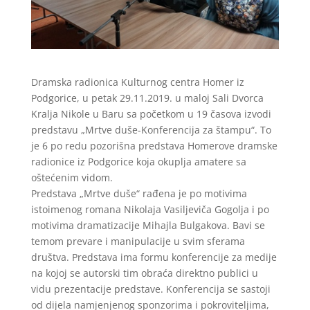
Dramska radionica Kulturnog centra Homer iz
Podgorice, u petak 29.11.2019. u maloj Sali Dvorca
Kralja Nikole u Baru sa početkom u 19 časova izvodi
predstavu „Mrtve duše-Konferencija za štampu“. To
je 6 po redu pozorišna predstava Homerove dramske
radionice iz Podgorice koja okuplja amatere sa
oštećenim vidom.
Predstava „Mrtve duše“ rađena je po motivima
istoimenog romana Nikolaja Vasiljeviča Gogolja i po
motivima dramatizacije Mihajla Bulgakova. Bavi se
temom prevare i manipulacije u svim sferama
društva. Predstava ima formu konferencije za medije
na kojoj se autorski tim obraća direktno publici u
vidu prezentacije predstave. Konferencija se sastoji
od dijela namjenjenog sponzorima i pokroviteljima,