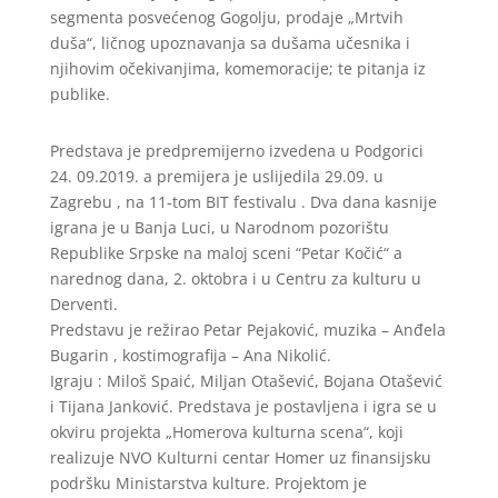
segmenta posvećenog Gogolju, prodaje „Mrtvih
duša“, ličnog upoznavanja sa dušama učesnika i
njihovim očekivanjima, komemoracije; te pitanja iz
publike.
Predstava je predpremijerno izvedena u Podgorici
24. 09.2019. a premijera je uslijedila 29.09. u
Zagrebu , na 11-tom BIT festivalu . Dva dana kasnije
igrana je u Banja Luci, u Narodnom pozorištu
Republike Srpske na maloj sceni “Petar Kočić“ a
narednog dana, 2. oktobra i u Centru za kulturu u
Derventi.
Predstavu je režirao Petar Pejaković, muzika – Anđela
Bugarin , kostimografija – Ana Nikolić.
Igraju : Miloš Spaić, Miljan Otašević, Bojana Otašević
i Tijana Janković. Predstava je postavljena i igra se u
okviru projekta „Homerova kulturna scena“, koji
realizuje NVO Kulturni centar Homer uz finansijsku
podršku Ministarstva kulture. Projektom je