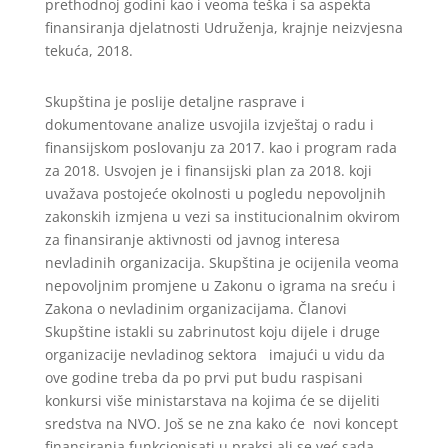
prethodnoj godini kao i veoma teška i sa aspekta
finansiranja djelatnosti Udruženja, krajnje neizvjesna
tekuća, 2018.
Skupština je poslije detaljne rasprave i
dokumentovane analize usvojila izvještaj o radu i
finansijskom poslovanju za 2017. kao i program rada
za 2018. Usvojen je i finansijski plan za 2018. koji
uvažava postojeće okolnosti u pogledu nepovoljnih
zakonskih izmjena u vezi sa institucionalnim okvirom
za finansiranje aktivnosti od javnog interesa
nevladinih organizacija. Skupština je ocijenila veoma
nepovoljnim promjene u Zakonu o igrama na sreću i
Zakona o nevladinim organizacijama. Članovi
Skupštine istakli su zabrinutost koju dijele i druge
organizacije nevladinog sektora imajući u vidu da
ove godine treba da po prvi put budu raspisani
konkursi više ministarstava na kojima će se dijeliti
sredstva na NVO. Još se ne zna kako će novi koncept
finansiranja funkcionisati u praksi ali se već sada