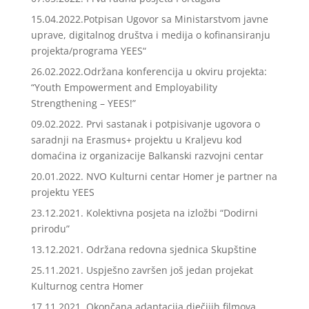
15.04.2022.Potpisan Ugovor sa Ministarstvom javne
uprave, digitalnog društva i medija o kofinansiranju
projekta/programa YEES“
26.02.2022.Održana konferencija u okviru projekta:
“Youth Empowerment and Employability
Strengthening – YEES!”
09.02.2022. Prvi sastanak i potpisivanje ugovora o
saradnji na Erasmus+ projektu u Kraljevu kod
domaćina iz organizacije Balkanski razvojni centar
20.01.2022. NVO Kulturni centar Homer je partner na
projektu YEES
23.12.2021. Kolektivna posjeta na izložbi “Dodirni
prirodu”
13.12.2021. Održana redovna sjednica Skupštine
25.11.2021. Uspješno završen još jedan projekat
Kulturnog centra Homer
17.11.2021. Okončana adaptacija dječijih filmova