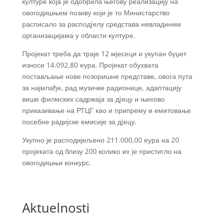
културе која је одобрила његову реализацију на
овогодишњем позиву који је то Министарство
расписало за расподjелу средстава невладиним
организацијама у области културе.
Пројекат треба да траје 12 мјесеци и укупан буџет
износи 14.092,80 еура. Пројекат обухвата
постављање нове позоришне представе, овога пута
за најмлађе, рад музичке радионице, адаптацију
више филмских садржаја за дjецу и њихово
приказивање на РТЦГ као и припрему и емитовање
посебне радијске емисије за дjецу.
Укупно је расподијељено 211.000,00 еура на 20
пројеката од близу 200 колико их је пристигло на
овогодишњи конкурс.
Aktuelnosti