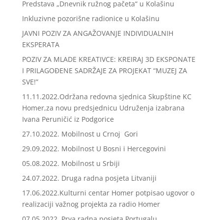
Predstava „Dnevnik ružnog pačeta“ u Kolašinu
Inkluzivne pozorišne radionice u Kolašinu
JAVNI POZIV ZA ANGAŽOVANJE INDIVIDUALNIH
EKSPERATA
POZIV ZA MLADE KREATIVCE: KREIRAJ 3D EKSPONATE
I PRILAGOĐENE SADRŽAJE ZA PROJEKAT “MUZEJ ZA
SVE!”
11.11.2022.Održana redovna sjednica Skupštine KC
Homer,za novu predsjednicu Udruženja izabrana
Ivana Peruničić iz Podgorice
27.10.2022. Mobilnost u Crnoj Gori
29.09.2022. Mobilnost U Bosni i Hercegovini
05.08.2022. Mobilnost u Srbiji
24.07.2022. Druga radna posjeta Litvaniji
17.06.2022.Kulturni centar Homer potpisao ugovor o
realizaciji važnog projekta za radio Homer
07.05.2022. Prva radna posjeta Portugalu