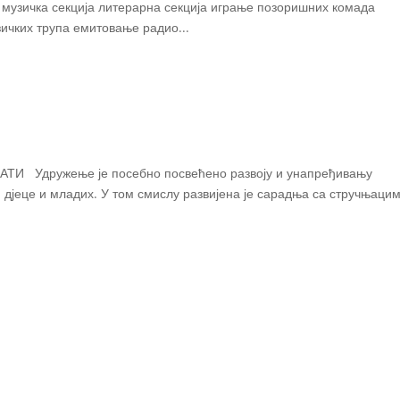
ичка секција литерарна секција играње позоришних комада
ичких трупа емитовање радио...
ење је посебно посвећено развоју и унапређивању
и дјеце и младих. У том смислу развијена је сарадња са стручњацим