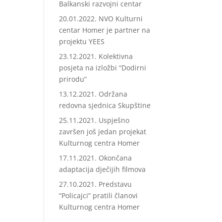
Balkanski razvojni centar
20.01.2022. NVO Kulturni
centar Homer je partner na
projektu YEES
23.12.2021. Kolektivna
posjeta na izložbi “Dodirni
prirodu”
13.12.2021. Održana
redovna sjednica Skupštine
25.11.2021. Uspješno
završen još jedan projekat
Kulturnog centra Homer
17.11.2021. Okončana
adaptacija dječijih filmova
27.10.2021. Predstavu
“Policajci” pratili članovi
Kulturnog centra Homer