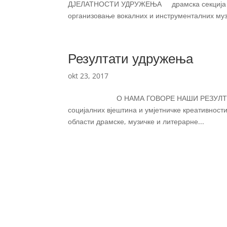
ДЈЕЛАТНОСТИ УДРУЖЕЊА драмска секција муз
организовање вокалних и инструменталних муз
Резултати удружења
okt 23, 2017
О НАМА ГОВОРЕ НАШИ РЕЗУЛТАТИ Удруж
социјалних вјештина и умјетничке креативност
области драмске, музичке и литерарне...