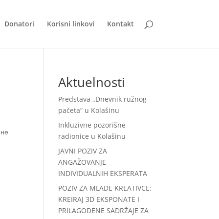
Donatori
Korisni linkovi
Kontakt
Aktuelnosti
Predstava „Dnevnik ružnog
pačeta“ u Kolašinu
Inkluzivne pozorišne
рне
radionice u Kolašinu
JAVNI POZIV ZA
ANGAŽOVANJE
INDIVIDUALNIH EKSPERATA
POZIV ZA MLADE KREATIVCE:
KREIRAJ 3D EKSPONATE I
PRILAGOĐENE SADRŽAJE ZA