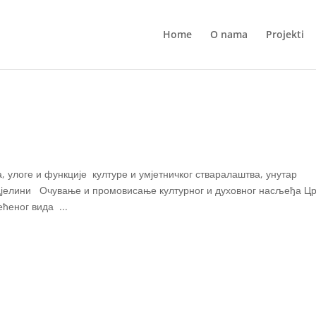
Home
O nama
Projekti
оге и функције културе и умјетничког стваралаштва, унутар
 цјелини Очување и промовисање културног и духовног насљеђа Ц
ћеног вида ...