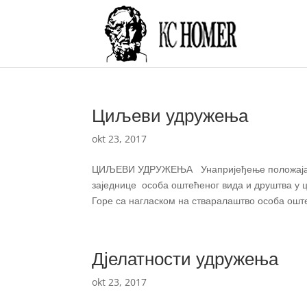
Циљеви удружења
okt 23, 2017
ЦИЉЕВИ УДРУЖЕЊА Унапријеђење положаја, ул
заједнице особа оштећеног вида и друштва у
Горе са нагласком на стваралаштво особа оште
Дјелатности удружења
okt 23, 2017